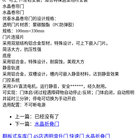
6、可上下/左右安装，适合特殊造型场所安装
水晶卷帘门
水晶卷帘门
优泰水晶卷帘门的设计规格：
透明门片材质：聚碳酸酯（PC防弹胶）
规格：100mm×330mm
门片连接片
采用双层结构铝合金型材，特殊设计，可上下嵌入门片。
简洁大方，抗压性强
底座
采用铝合金，特殊设计，耐腐蚀，美观大方
静音轨道
采用铝合金，双槽设计，槽内可嵌入静音材料，达到静音效果
门控系统
采用24V直流电机，运行静音，安全******，经久耐用。
可实现：门体启/闭过程遇障碍物自动停止/反转；门体启闭，自动照明
并延时三分钟；停电可切换为手动开启
选用配置：不可断电源
上一篇：已经没有了
下一篇：
水晶折叠门
翻板式车库门
4S店透明滑升门
快速门
水晶折叠门