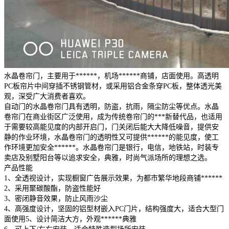
水晶卷帘门，主要用于******，机场******商铺，店面使用。高透明
PC板帘片中间穿插不锈钢管材，或采用铝合金条穿PC板，整体透光美
观，深受广大消费者喜欢。
自动门的水晶卷帘门具有透明，防盗，抗雨，隔尘防尘等优点。水晶
卷帘门在商业街区广泛使用，成为传统卷帘门的***新替代品，也适用
于需要较高能见度的内部开启门，门关闭后能大大降低噪音，提供安
静的作业环境，水晶卷帘门的透明性又可提供******的能见度，使工
作环境更加安全******。水晶卷帘门是银行，电信，地铁站，时装专
卖店及别墅阳台等以追求安全，典雅，时尚气派场所的理想之选。
产品性能
1、全透视设计，实现橱窗广告展示效果，为都市繁华地段商铺******
2、采用聚碳酸酯，防盗性能好
3、密闭静音效果，防止风雨沙尘
4、高强度设计，坚固的铝型材嵌入PC门片，结构强度大，适合大型门
面使用5、设计简洁大方，外观******典雅