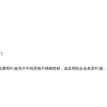
门
用。高透明PC板帘片中间穿插不锈钢管材，或采用铝合金条穿PC板，