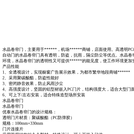
水晶卷帘门，主要用于******，机场******商铺，店面使用。高
自动门的水晶卷帘门具有透明，防盗，抗雨，隔尘防尘等优点。水晶卷
环境，水晶卷帘门的透明性又可提供******的能见度，使工作环境更
产品性能
1、全透视设计，实现橱窗广告展示效果，为都市繁华地段商铺******
2、采用聚碳酸酯，防盗性能好
3、密闭静音效果，防止风雨沙尘
4、高强度设计，坚固的铝型材嵌入PC门片，结构强度大，适合大型门面使
6、可上下/左右安装，适合特殊造型场所安装
水晶卷帘门
水晶卷帘门
优泰水晶卷帘门的设计规格：
透明门片材质：聚碳酸酯（PC防弹胶）
规格：100mm×330mm
门片连接片