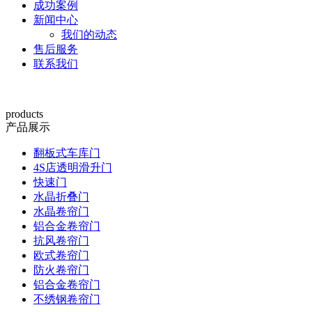
成功案例
新闻中心
我们的动态
售后服务
联系我们
products
产品展示
翻板式车库门
4S店透明滑升门
快速门
水晶折叠门
水晶卷帘门
铝合金卷帘门
抗风卷帘门
欧式卷帘门
防火卷帘门
铝合金卷帘门
不绣钢卷帘门