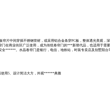
透明PC板帘片中间穿插不锈钢管材，或采用铝合金条穿PC板，整体透光美观，
帘门在商业街区广泛使用，成为传统卷帘门的***新替代品，也适用于需
加安全******。水晶卷帘门是银行，电信，地铁站，时装专卖店及别墅
用5、设计简洁大方，外观******典雅