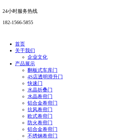
24小时服务热线
182-1566-5855
首页
关于我们
企业文化
产品展示
翻板式车库门
4S店透明滑升门
快速门
水晶折叠门
水晶卷帘门
铝合金卷帘门
抗风卷帘门
欧式卷帘门
防火卷帘门
铝合金卷帘门
不绣钢卷帘门